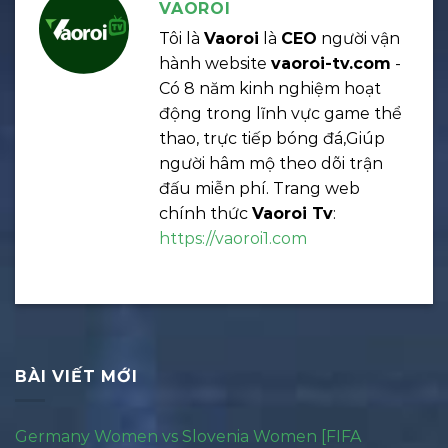
VAOROI
Tôi là
Vaoroi
là
CEO
người vận
hành website
vaoroi-tv.com
-
Có 8 năm kinh nghiệm hoạt
động trong lĩnh vực game thể
thao, trực tiếp bóng đá,Giúp
người hâm mộ theo dõi trận
đấu miễn phí. Trang web
chính thức
Vaoroi Tv
:
https://vaoroi1.com
BÀI VIẾT MỚI
Germany Women vs Slovenia Women [FIFA