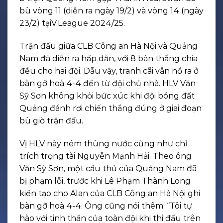
bù vòng 11 (diễn ra ngày 19/2) và vòng 14 (ngày
23/2) tạiV.League 2024/25.
Trận đấu giữa CLB Công an Hà Nội và Quảng
Nam đã diễn ra hấp dẫn, với 8 bàn thắng chia
đều cho hai đội. Dẫu vậy, tranh cãi vẫn nổ ra ở
bàn gỡ hoà 4-4 đến từ đội chủ nhà. HLV Văn
Sỹ Sơn không khỏi bức xúc khi đội bóng đất
Quảng đánh rơi chiến thắng đúng ở giai đoạn
bù giờ trận đấu.
Vị HLV này ném thùng nước cũng như chỉ
trích trọng tài Nguyễn Mạnh Hải. Theo ông
Văn Sỹ Sơn, một cầu thủ của Quảng Nam đã
bị phạm lỗi, trước khi Lê Phạm Thành Long
kiến tạo cho Alan của CLB Công an Hà Nội ghi
bàn gỡ hoà 4-4. Ông cũng nói thêm: “Tôi tự
hào với tinh thần của toàn đội khi thi đấu trên