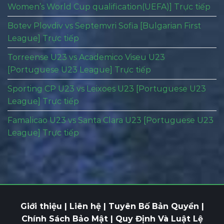
Women’s World Cup qualification(UEFA)] Trực tiếp
Botev Plovdiv vs Septemvri Sofia [Bulgarian First
League] Trực tiếp
Torreense U23 vs Academico Viseu U23
[Portuguese U23 League] Trực tiếp
Sporting CP U23 vs Leixoes U23 [Portuguese U23
League] Trực tiếp
Famalicao U23 vs Santa Clara U23 [Portuguese U23
League] Trực tiếp
Giới thiệu
|
Liên hệ
| Tuyên Bố Bản Quyền |
Chính Sách Bảo Mật | Quy Định Và Luật Lệ