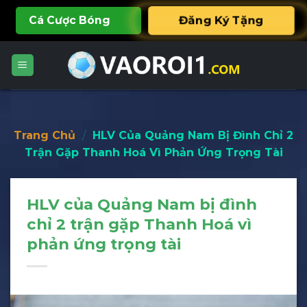
Skip
Cá Cược Bóng
Đăng Ký Tặng
to
content
888K
Đá
Trang Chủ
/
HLV Của Quảng Nam Bị Đình Chỉ 2
Trận Gặp Thanh Hoá Vì Phản Ứng Trọng Tài
HLV của Quảng Nam bị đình
chỉ 2 trận gặp Thanh Hoá vì
phản ứng trọng tài