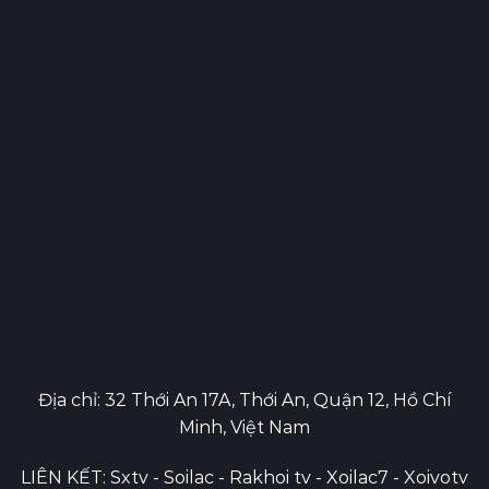
Địa chỉ: 32 Thới An 17A, Thới An, Quận 12, Hồ Chí
Minh, Việt Nam
LIÊN KẾT:
Sxtv
-
Soilac
-
Rakhoi tv
-
Xoilac7
-
Xoivotv