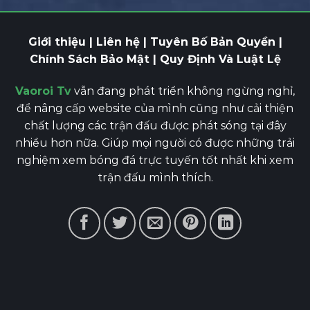
Giới thiệu
|
Liên hệ
| Tuyên Bố Bản Quyền |
Chính Sách Bảo Mật | Quy Định Và Luật Lệ
Vaoroi Tv
vẫn đang phát triển không ngừng nghỉ,
để nâng cấp website của mình cũng như cải thiện
chất lượng các trận đấu được phát sóng tại đây
nhiều hơn nữa. Giúp mọi người có được những trải
nghiệm xem bóng đá trực tuyến tốt nhất khi xem
trận đấu mình thích.