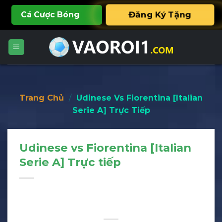
Skip
Cá Cược Bóng
Đăng Ký Tặng
to
content
888K
Đá
Trang Chủ
/
Udinese Vs Fiorentina [Italian
Serie A] Trực Tiếp
Udinese vs Fiorentina [Italian
Serie A] Trực tiếp