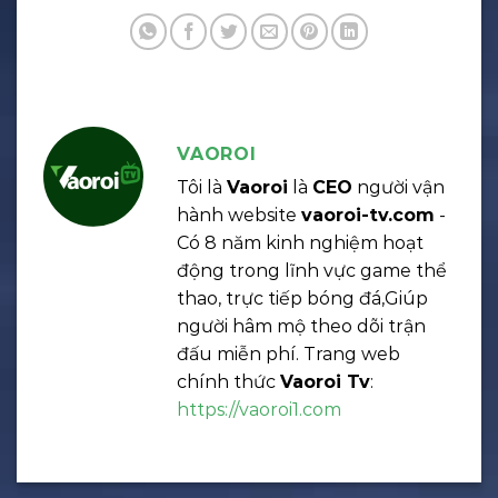
VAOROI
Tôi là
Vaoroi
là
CEO
người vận
hành website
vaoroi-tv.com
-
Có 8 năm kinh nghiệm hoạt
động trong lĩnh vực game thể
thao, trực tiếp bóng đá,Giúp
người hâm mộ theo dõi trận
đấu miễn phí. Trang web
chính thức
Vaoroi Tv
:
https://vaoroi1.com