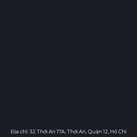
Địa chỉ: 32 Thới An 17A, Thới An, Quận 12, Hồ Chí