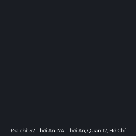
Địa chỉ: 32 Thới An 17A, Thới An, Quận 12, Hồ Chí