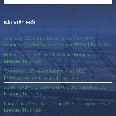
BÀI VIẾT MỚI
Germany Women vs Slovenia Women [FIFA
Women’s World Cup qualification(UEFA)] Trực tiếp
Botev Plovdiv vs Septemvri Sofia [Bulgarian First
League] Trực tiếp
Torreense U23 vs Academico Viseu U23
[Portuguese U23 League] Trực tiếp
Sporting CP U23 vs Leixoes U23 [Portuguese U23
League] Trực tiếp
Famalicao U23 vs Santa Clara U23 [Portuguese U23
League] Trực tiếp