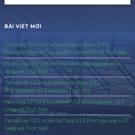
BÀI VIẾT MỚI
Germany Women vs Slovenia Women [FIFA
Women’s World Cup qualification(UEFA)] Trực tiếp
Botev Plovdiv vs Septemvri Sofia [Bulgarian First
League] Trực tiếp
Torreense U23 vs Academico Viseu U23
[Portuguese U23 League] Trực tiếp
Sporting CP U23 vs Leixoes U23 [Portuguese U23
League] Trực tiếp
Famalicao U23 vs Santa Clara U23 [Portuguese U23
League] Trực tiếp