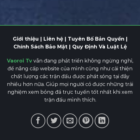
Giới thiệu
|
Liên hệ
| Tuyên Bố Bản Quyền |
Chính Sách Bảo Mật | Quy Định Và Luật Lệ
Vaoroi Tv
vẫn đang phát triển không ngừng nghỉ,
để nâng cấp website của mình cũng như cải thiện
chất lượng các trận đấu được phát sóng tại đây
nhiều hơn nữa. Giúp mọi người có được những trải
nghiệm xem bóng đá trực tuyến tốt nhất khi xem
trận đấu mình thích.