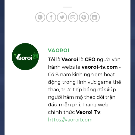
VAOROI
Tôi là
Vaoroi
là
CEO
người vận
hành website
vaoroi-tv.com
-
Có 8 năm kinh nghiệm hoạt
động trong lĩnh vực game thể
thao, trực tiếp bóng đá,Giúp
người hâm mộ theo dõi trận
đấu miễn phí. Trang web
chính thức
Vaoroi Tv
:
https://vaoroi1.com