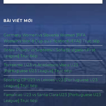
BÀI VIẾT MỚI
Germany Women vs Slovenia Women [FIFA
Women’s World Cup qualification(UEFA)] Trực tiếp
Botev Plovdiv vs Septemvri Sofia [Bulgarian First
League] Trực tiếp
Torreense U23 vs Academico Viseu U23
[Portuguese U23 League] Trực tiếp
Sporting CP U23 vs Leixoes U23 [Portuguese U23
League] Trực tiếp
Famalicao U23 vs Santa Clara U23 [Portuguese U23
League] Trực tiếp