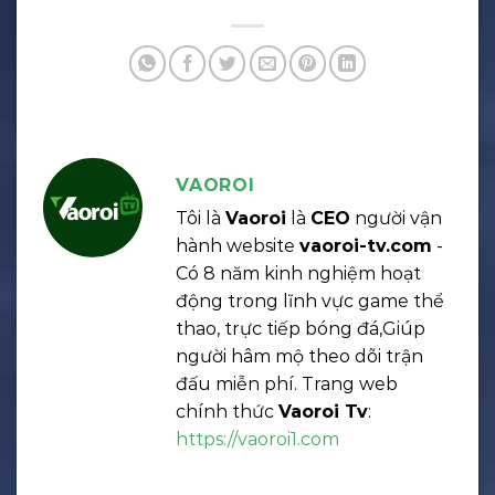
VAOROI
Tôi là
Vaoroi
là
CEO
người vận
hành website
vaoroi-tv.com
-
Có 8 năm kinh nghiệm hoạt
động trong lĩnh vực game thể
thao, trực tiếp bóng đá,Giúp
người hâm mộ theo dõi trận
đấu miễn phí. Trang web
chính thức
Vaoroi Tv
:
https://vaoroi1.com