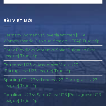
BÀI VIẾT MỚI
Germany Women vs Slovenia Women [FIFA
Women’s World Cup qualification(UEFA)] Trực tiếp
Botev Plovdiv vs Septemvri Sofia [Bulgarian First
League] Trực tiếp
Torreense U23 vs Academico Viseu U23
[Portuguese U23 League] Trực tiếp
Sporting CP U23 vs Leixoes U23 [Portuguese U23
League] Trực tiếp
Famalicao U23 vs Santa Clara U23 [Portuguese U23
League] Trực tiếp